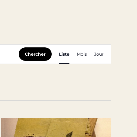
Navigation
Chercher
Liste
Mois
Jour
de
vues
Évènement