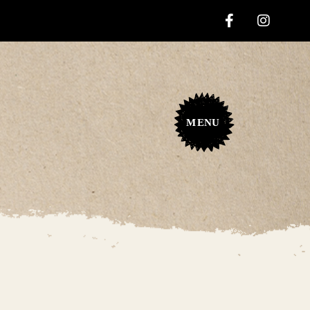
M
ENU