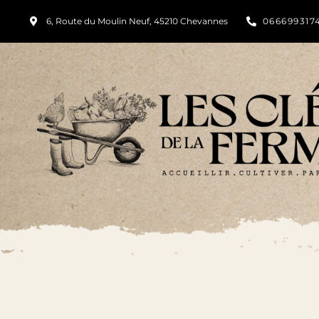
6, Route du Moulin Neuf, 45210 Chevannes
066699317