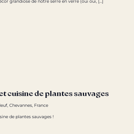
écor grandiose de notre serre en verre (oui oui, […]
 et cuisine de plantes sauvages
euf, Chevannes, France
isine de plantes sauvages !