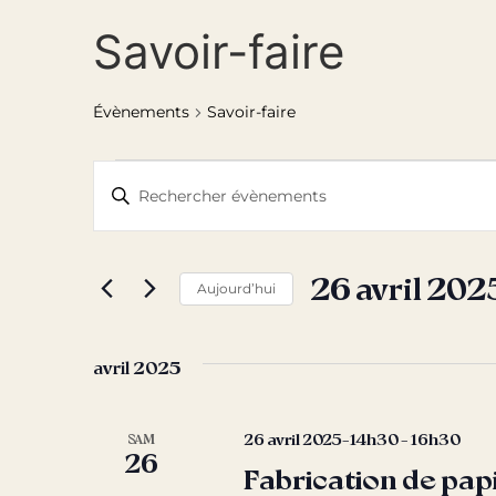
Savoir-faire
Évènements
Savoir-faire
Recherche
Saisir
mot-
et
clé.
Rechercher
Évènements
navigation
par
26 avril 202
mot-
Aujourd’hui
de
clé.
Sélectionnez
une
vues
date.
avril 2025
Évènements
26 avril 2025-14h30
-
16h30
SAM
26
Fabrication de pap