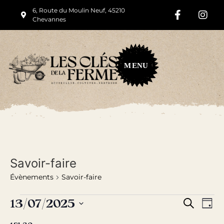
6, Route du Moulin Neuf, 45210
Chevannes
M
ENU
Savoir-faire
Évènements
Savoir-faire
Rech
Na
13/07/2025
Recherche
Jour
Sélectionnez
de
et
une