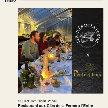
18h30
date.
vu
navig
Év
de
vues
Évèn
13 juillet 2025-18h30
-
21h30
Restaurant aux Clés de la Ferme x l’Entre