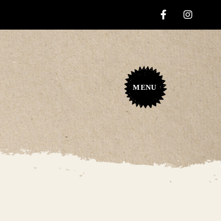
M
ENU