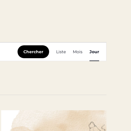
Navigation
Chercher
Liste
Mois
Jour
de
vues
Évènement