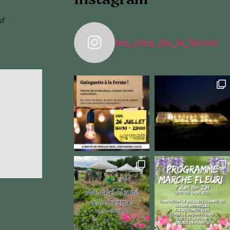
uf
les_cles_de_la_ferme