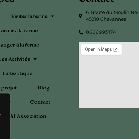
6, Route du Moulin Ne
Visiter la ferme
45210 Chevannes
ormir à la ferme
0666993174
anger à la ferme
Les Activités
La Boutique
 projet
Blog
drier
Contact
e
rer à l’Association