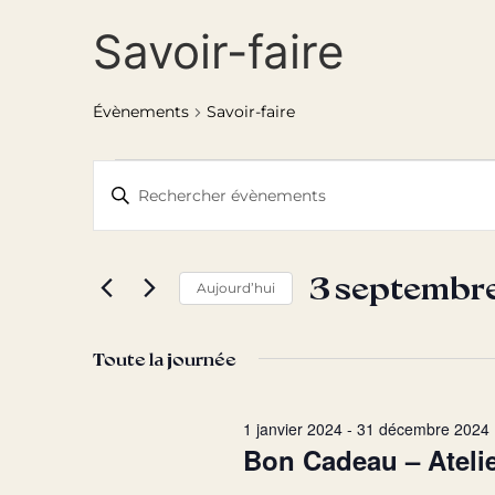
Savoir-faire
Évènements
Savoir-faire
Recherche
Saisir
mot-
et
clé.
Rechercher
Évènements
navigation
par
3 septembr
mot-
Aujourd’hui
de
clé.
Sélectionnez
une
vues
date.
Toute la journée
Évènements
1 janvier 2024
-
31 décembre 2024
Bon Cadeau – Atelie