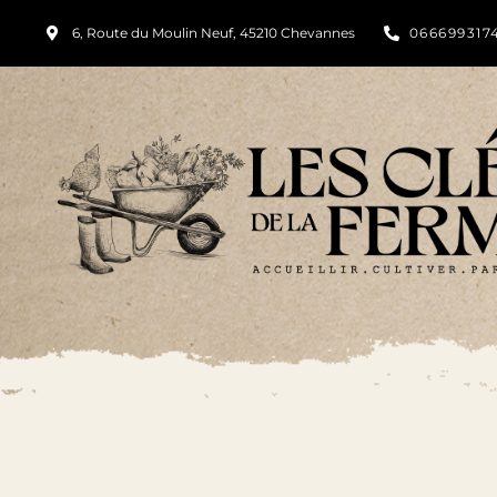
6, Route du Moulin Neuf, 45210 Chevannes
066699317