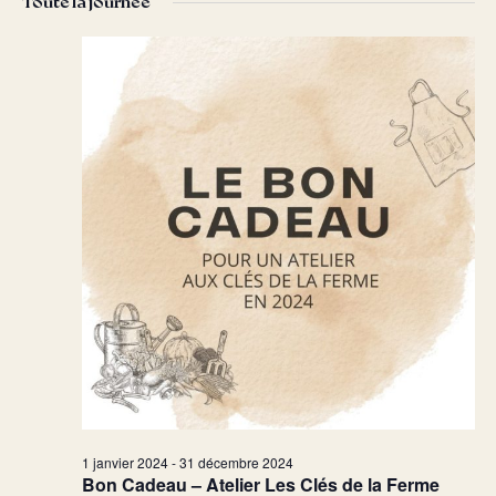
Toute la journée
date.
vu
navig
Év
de
vues
Évèn
1 janvier 2024
-
31 décembre 2024
Bon Cadeau – Atelier Les Clés de la Ferme