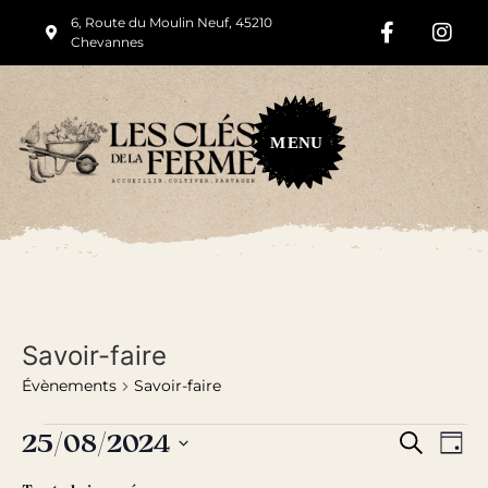
6, Route du Moulin Neuf, 45210
Chevannes
M
ENU
Savoir-faire
Évènements
Savoir-faire
Rech
Na
25/08/2024
Recherche
Jour
Sélectionnez
de
et
une