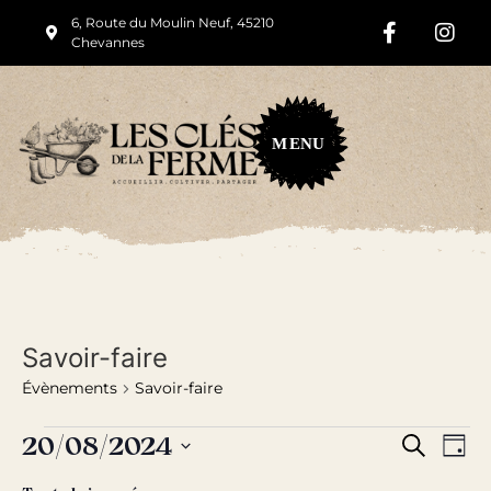
6, Route du Moulin Neuf, 45210
Chevannes
M
ENU
Savoir-faire
Évènements
Savoir-faire
Rech
Na
20/08/2024
Recherche
Jour
Sélectionnez
de
et
une