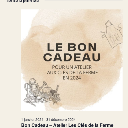
Toute la journée
date.
vu
navig
Év
de
vues
Évèn
1 janvier 2024
-
31 décembre 2024
Bon Cadeau – Atelier Les Clés de la Ferme