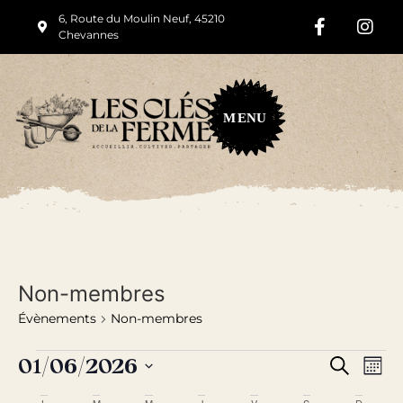
6, Route du Moulin Neuf, 45210
Chevannes
M
ENU
Non-membres
Évènements
Non-membres
Rech
Na
01/06/2026
Recherche
Mois
Sélectionnez
de
et
une