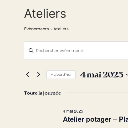
Ateliers
Évènements
Ateliers
Recherche
Saisir
mot-
et
clé.
Rechercher
Évènements
navigation
par
4 mai 2025
mot-
Aujourd’hui
de
clé.
Sélectionnez
une
vues
date.
Toute la journée
Évènements
4 mai 2025
Atelier potager – Pl