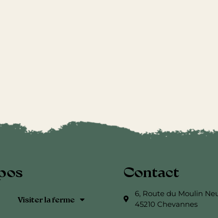
pos
Contact
6, Route du Moulin Ne
Visiter la ferme
45210 Chevannes