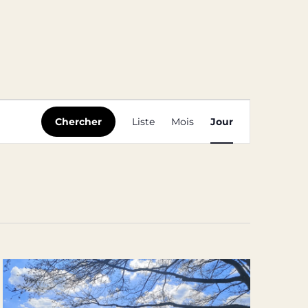
Navigation
Chercher
Liste
Mois
Jour
de
vues
Évènement