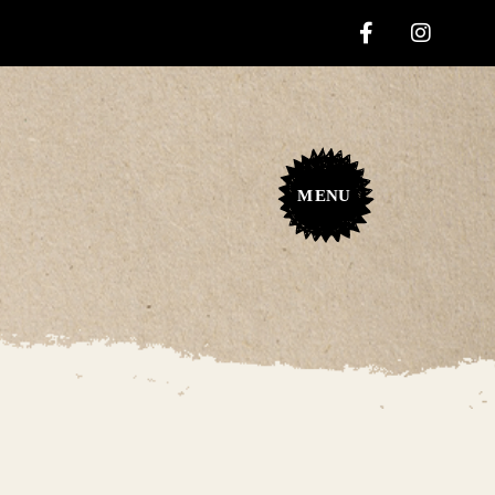
M
ENU