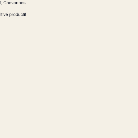
f, Chevannes
ivé productif !