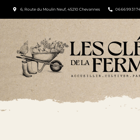
6, Route du Moulin Neuf, 45210 Chevannes
066699317