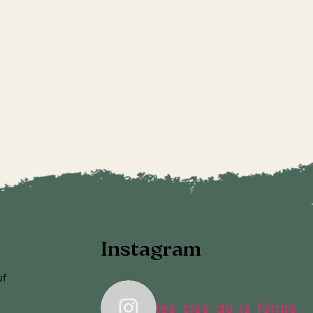
Instagram
uf
les_cles_de_la_ferme