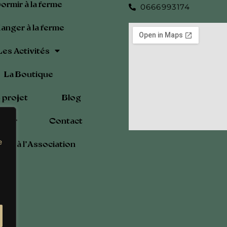
ormir à la ferme
0666993174
anger à la ferme
Les Activités
La Boutique
 projet
Blog
drier
Contact
e
rer à l’Association