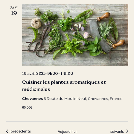
SAM
19
19 avril 2025-9h00
-
14h00
Cuisiner les plantes aromatiques et
médicinales
Chevannes
6 Route du Moulin Neuf, Chevannes, France
60.00€
Évènements
Évènements
Aujourd’hui
suivants
précédents