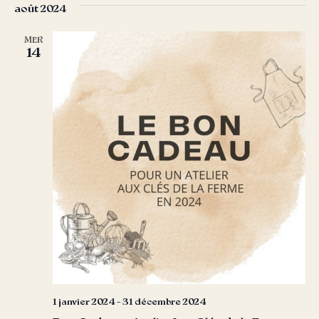
août 2024
date.
vu
navig
Év
MER
de
14
vues
Évèn
1 janvier 2024
-
31 décembre 2024