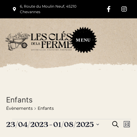
6, Route du Moulin Neuf, 45210
Chevannes
M
ENU
Enfants
Évènements
Enfants
Rech
Na
23/04/2023
 - 
01/08/2025
Recherche
Liste
Sélectionnez
de
et
une