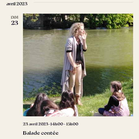
avril 2023
date.
vu
navig
Év
DIM
de
23
vues
Évèn
23 avril 2023-14h00
-
15h00
Balade contée