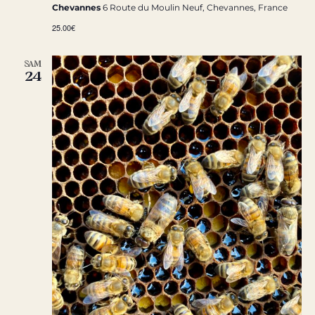
Chevannes
6 Route du Moulin Neuf, Chevannes, France
25.00€
SAM
24